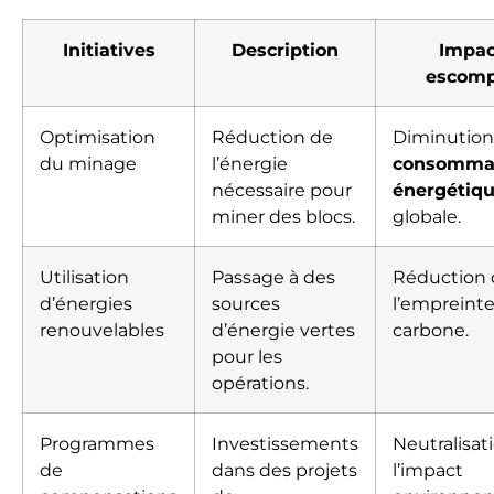
Initiatives
Description
Impac
escom
Optimisation
Réduction de
Diminution
du minage
l’énergie
consomma
nécessaire pour
énergétiq
miner des blocs.
globale.
Utilisation
Passage à des
Réduction 
d’énergies
sources
l’empreint
renouvelables
d’énergie vertes
carbone.
pour les
opérations.
Programmes
Investissements
Neutralisat
de
dans des projets
l’impact