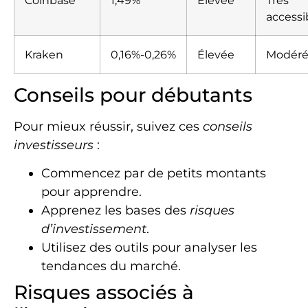
accessi
Kraken
0,16%-0,26%
Élevée
Modér
Conseils pour débutants
Pour mieux réussir, suivez ces
conseils
investisseurs
:
Commencez par de petits montants
pour apprendre.
Apprenez les bases des
risques
d’investissement
.
Utilisez des outils pour analyser les
tendances du marché.
Risques associés à