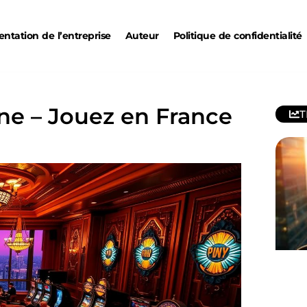
entation de l’entreprise
Auteur
Politique de confidentialité
gne – Jouez en France
T