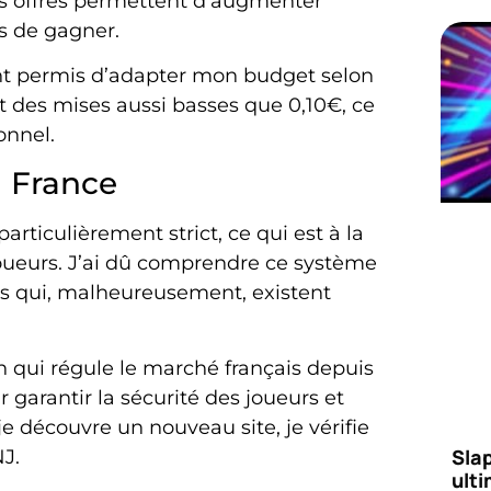
es offres permettent d’augmenter
s de gagner.
ent permis d’adapter mon budget selon
t des mises aussi basses que 0,10€, ce
onnel.
n France
articulièrement strict, ce qui est à la
joueurs. J’ai dû comprendre ce système
es qui, malheureusement, existent
on qui régule le marché français depuis
 garantir la sécurité des joueurs et
je découvre un nouveau site, je vérifie
Slap
J.
ult