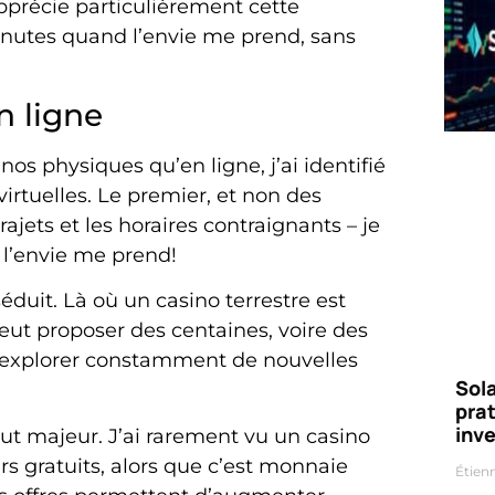
pprécie particulièrement cette
inutes quand l’envie me prend, sans
n ligne
os physiques qu’en ligne, j’ai identifié
virtuelles. Le premier, et non des
rajets et les horaires contraignants – je
 l’envie me prend!
duit. Là où un casino terrestre est
peut proposer des centaines, voire des
 d’explorer constamment de nouvelles
Sola
prat
inv
ut majeur. J’ai rarement vu un casino
s gratuits, alors que c’est monnaie
Étien