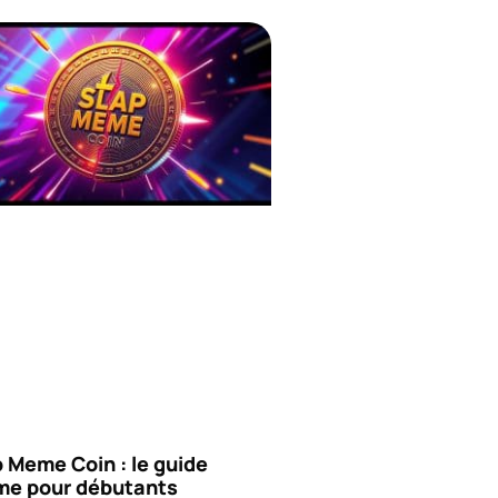
 Meme Coin : le guide
ime pour débutants