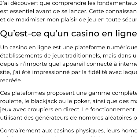
J’ai découvert que comprendre les fondamentaux d
est essentiel avant de se lancer. Cette connaissan
et de maximiser mon plaisir de jeu en toute sécur
Qu’est-ce qu’un casino en lign
Un casino en ligne est une plateforme numérique 
établissements de jeux traditionnels, mais dans 
depuis n’importe quel appareil connecté à internet.
site, j’ai été impressionné par la fidélité avec laq
recréée.
Ces plateformes proposent une gamme complèt
roulette, le blackjack ou le poker, ainsi que des
jeux avec croupiers en direct. Le fonctionnement 
utilisant des générateurs de nombres aléatoires po
Contrairement aux casinos physiques, leurs hom