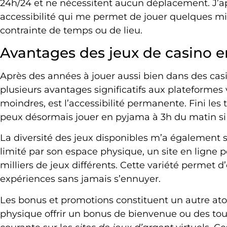
24h/24 et ne nécessitent aucun déplacement. J’a
accessibilité qui me permet de jouer quelques m
contrainte de temps ou de lieu.
Avantages des jeux de casino e
Après des années à jouer aussi bien dans des casin
plusieurs avantages significatifs aux plateformes 
moindres, est l’accessibilité permanente. Fini les t
peux désormais jouer en pyjama à 3h du matin si
La diversité des jeux disponibles m’a également sé
limité par son espace physique, un site en ligne 
milliers de jeux différents. Cette variété permet
expériences sans jamais s’ennuyer.
Les bonus et promotions constituent un autre ato
physique offrir un bonus de bienvenue ou des tour