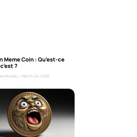
n Meme Coin : Qu’est-ce
c’est ?
ne Moreau
March 24, 2026