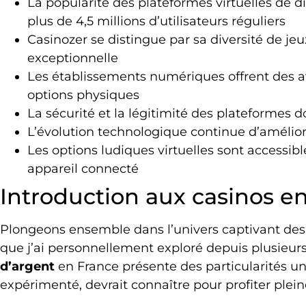
La popularité des plateformes virtuelles de 
plus de 4,5 millions d’utilisateurs réguliers
Casinozer se distingue par sa diversité de jeu
exceptionnelle
Les établissements numériques offrent des av
options physiques
La sécurité et la légitimité des plateformes do
L’évolution technologique continue d’améliore
Les options ludiques virtuelles sont accessib
appareil connecté
Introduction aux casinos e
Plongeons ensemble dans l’univers captivant des 
que j’ai personnellement exploré depuis plusieu
d’argent
en France présente des particularités u
expérimenté, devrait connaître pour profiter plei