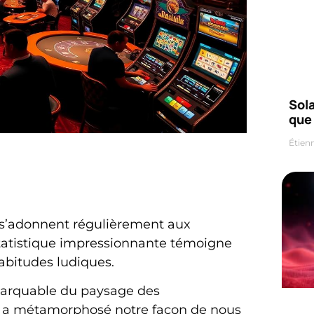
Sola
que
Étien
s’adonnent régulièrement aux
statistique impressionnante témoigne
abitudes ludiques.
emarquable du paysage des
ie a métamorphosé notre façon de nous