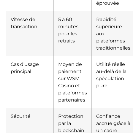
éprouvée
Vitesse de
5 à 60
Rapidité
transaction
minutes
supérieure
pour les
aux
retraits
plateformes
traditionnelles
Cas d’usage
Moyen de
Utilité réelle
principal
paiement
au-delà de la
sur WSM
spéculation
Casino et
pure
plateformes
partenaires
Sécurité
Protection
Confiance
par la
accrue grâce à
blockchain
un cadre