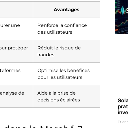
Avantages
urer une
Renforce la confiance
s
des utilisateurs
our protéger
Réduit le risque de
fraudes
ateformes
Optimise les bénéfices
pour les utilisateurs
’analyse de
Aide à la prise de
décisions éclairées
Sola
prat
inv
Étien