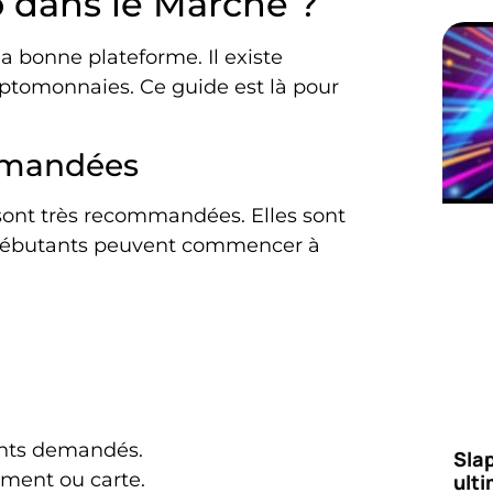
 dans le Marché ?
la bonne plateforme. Il existe
ryptomonnaies. Ce guide est là pour
mmandées
ont très recommandées. Elles sont
les débutants peuvent commencer à
ments demandés.
Slap
ement ou carte.
ult