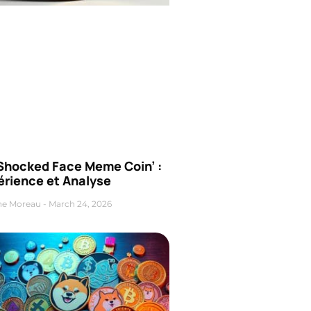
‘Shocked Face Meme Coin’ :
érience et Analyse
ne Moreau
March 24, 2026