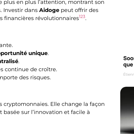
 de plus en plus l’attention, montrant son
. Investir dans
Aidoge
peut offrir des
1
2
3
 financières révolutionnaires
.
ante.
portunité unique
.
Soo
tralisé
.
que 
 continue de croître.
Étien
porte des risques.
s cryptomonnaies. Elle change la façon
 basée sur l’innovation et facile à