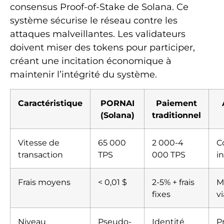
consensus Proof-of-Stake de Solana. Ce
système sécurise le réseau contre les
attaques malveillantes. Les validateurs
doivent miser des tokens pour participer,
créant une incitation économique à
maintenir l’intégrité du système.
Caractéristique
PORNAI
Paiement
(Solana)
traditionnel
Vitesse de
65 000
2 000-4
C
transaction
TPS
000 TPS
i
Frais moyens
< 0,01 $
2-5% + frais
M
fixes
v
Niveau
Pseudo-
Identité
P