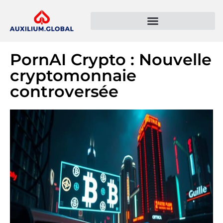
Présentation de l’entreprise
Politique de confidentialité
PornAI Crypto : Nouvelle
cryptomonnaie
controversée