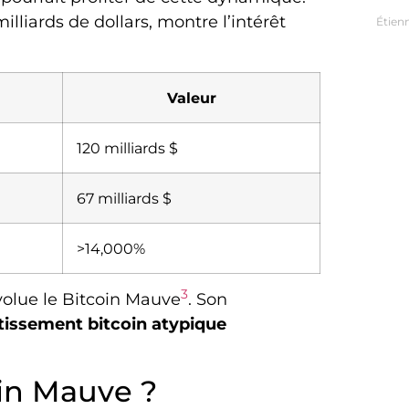
liards de dollars, montre l’intérêt
Étien
Valeur
120 milliards $
67 milliards $
>14,000%
3
évolue le Bitcoin Mauve
. Son
tissement bitcoin atypique
in Mauve ?