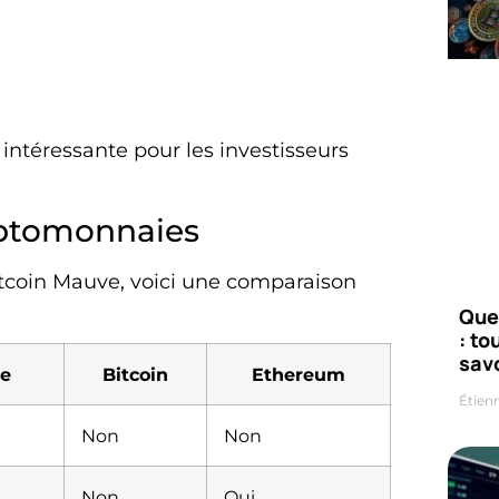
intéressante pour les investisseurs
yptomonnaies
coin Mauve, voici une comparaison
Que
: to
savo
ve
Bitcoin
Ethereum
Étien
Non
Non
Non
Oui