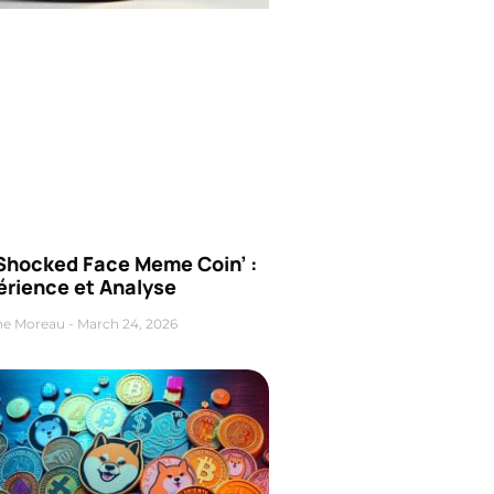
‘Shocked Face Meme Coin’ :
érience et Analyse
ne Moreau
March 24, 2026