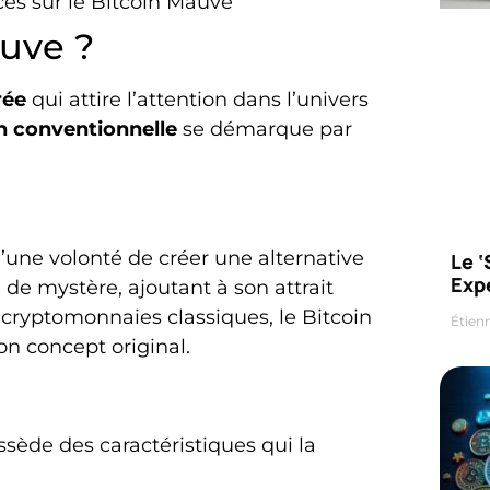
es sur le Bitcoin Mauve
auve ?
rée
qui attire l’attention dans l’univers
n conventionnelle
se démarque par
d’une volonté de créer une alternative
Le 
Exp
 de mystère, ajoutant à son attrait
 cryptomonnaies classiques, le Bitcoin
Étien
on concept original.
sède des caractéristiques qui la