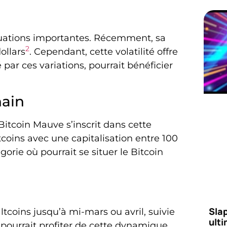
uations importantes. Récemment, sa
2
ollars
. Cependant, cette volatilité offre
par ces variations, pourrait bénéficier
hain
Bitcoin Mauve s’inscrit dans cette
tcoins avec une capitalisation entre 100
orie où pourrait se situer le Bitcoin
Slap
ltcoins jusqu’à mi-mars ou avril, suivie
ult
 pourrait profiter de cette dynamique.