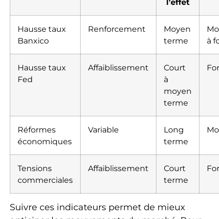
l’effet
Hausse taux
Renforcement
Moyen
Mo
Banxico
terme
à f
Hausse taux
Affaiblissement
Court
Fo
Fed
à
moyen
terme
Réformes
Variable
Long
Mo
économiques
terme
Tensions
Affaiblissement
Court
Fo
commerciales
terme
Suivre ces indicateurs permet de mieux