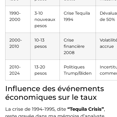
1990-
3-10
Crise Tequila
Dévalua
2000
nouveaux
1994
de 50%
pesos
2000-
10-13
Crise
Volatilit
2010
pesos
financière
accrue
2008
2010-
13-20
Politiques
Incerti
2024
pesos
Trump/Biden
commer
Influence des événements
économiques sur le taux
La crise de 1994-1995, dite
“Tequila Crisis”
,
reste gravée dans ma mémoire d’analyste.