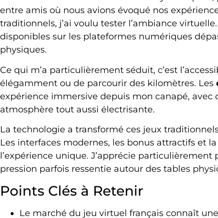
entre amis où nous avions évoqué nos expérience
traditionnels, j’ai voulu tester l’ambiance virtuelle
disponibles sur les plateformes numériques dépas
physiques.
Ce qui m’a particulièrement séduit, c’est l’accessi
élégamment ou de parcourir des kilomètres. Les
expérience immersive depuis mon canapé, avec de
atmosphère tout aussi électrisante.
La technologie a transformé ces jeux traditionnels
Les interfaces modernes, les bonus attractifs et l
l’expérience unique. J’apprécie particulièrement 
pression parfois ressentie autour des tables physi
Points Clés à Retenir
Le marché du jeu virtuel français connaît un