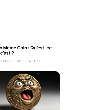
n Meme Coin : Qu’est-ce
c’est ?
ne Moreau
March 24, 2026