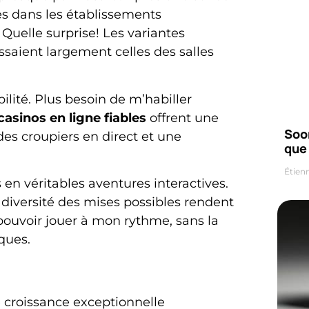
s dans les établissements
. Quelle surprise! Les variantes
saient largement celles des salles
bilité. Plus besoin de m’habiller
casinos en ligne fiables
offrent une
Soo
s croupiers en direct et une
que 
Étien
 en véritables aventures interactives.
a diversité des mises possibles rendent
pouvoir jouer à mon rythme, sans la
ques.
e croissance exceptionnelle