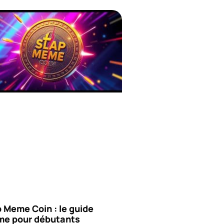
 Meme Coin : le guide
ime pour débutants