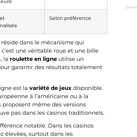
heure
Étien
et
Selon préférence
nalisée
e réside dans le mécanisme qui
c’est une véritable roue et une bille
, la
roulette en ligne
utilise un
our garantir des résultats totalement
igne est la
variété de jeux
disponible.
uropéenne à l’américaine ou à la
mes proposent même des versions
uve pas dans les casinos traditionnels.
fférence notable. Dans les casinos
z élevées, surtout dans les