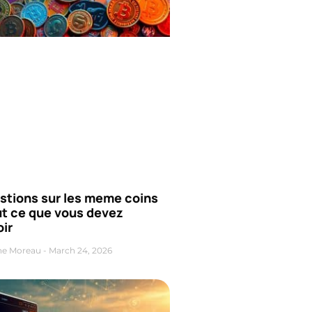
stions sur les meme coins
ut ce que vous devez
ir
ne Moreau
March 24, 2026