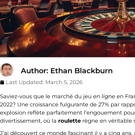
Author: Ethan Blackburn
Last Updated:
March 5, 2026
Saviez-vous que le marché du jeu
en ligne
en Fran
2022? Une croissance fulgurante de 27% par rappo
explosion reflète parfaitement l’engouement pour 
divertissement, où la
roulette
règne en véritable s
J’ai découvert ce monde fascinant il y a cinq ans