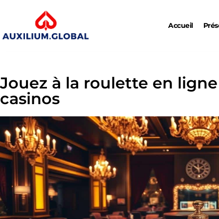
Accueil
Prés
Jouez à la roulette en ligne
casinos