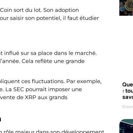
oin sort du lot. Son adoption
ur saisir son potentiel, il faut étudier
 influé sur sa place dans le marché.
l’année. Cela reflète une grande
pliquent ces fluctuations. Par exemple,
Que
de. La SEC pourrait imposer une
: to
savo
a vente de XRP aux grands
Étien
n
un rôle majeur dans son développement