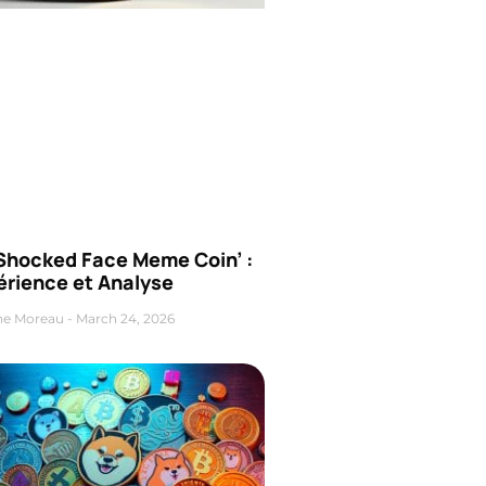
‘Shocked Face Meme Coin’ :
érience et Analyse
ne Moreau
March 24, 2026