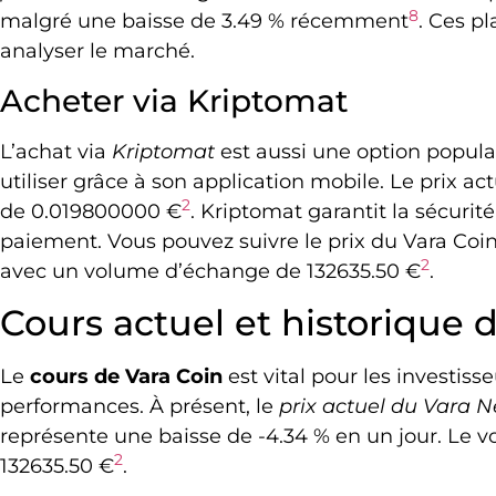
8
malgré une baisse de 3.49 % récemment
. Ces pl
analyser le marché.
Acheter via Kriptomat
L’achat via
Kriptomat
est aussi une option populai
utiliser grâce à son application mobile. Le prix a
2
de 0.019800000 €
. Kriptomat garantit la sécuri
paiement. Vous pouvez suivre le prix du Vara Coin
2
avec un volume d’échange de 132635.50 €
.
Cours actuel et historique 
Le
cours de Vara Coin
est vital pour les investiss
performances. À présent, le
prix actuel du Vara 
représente une baisse de -4.34 % en un jour. Le v
2
132635.50 €
.