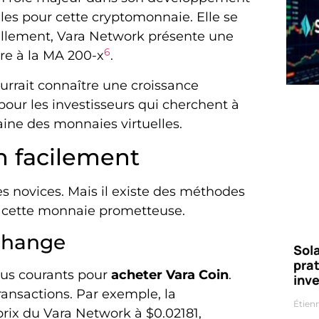
elles pour cette cryptomonnaie. Elle se
uellement, Vara Network présente une
6
re à la MA 200-x
.
rrait connaître une croissance
 pour les investisseurs qui cherchent à
ine des monnaies virtuelles.
 facilement
s novices. Mais il existe des méthodes
nt cette monnaie prometteuse.
échange
Sola
prat
lus courants pour
acheter Vara Coin
.
inv
transactions. Par exemple, la
Étien
rix du Vara Network à $0.02181,