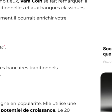
mbitieux,
Vara Coin
se fait remarquer. Il
ditionnelles et aux banques classiques.
ent il pourrait enrichir votre
2
 €
.
Soo
que 
Étien
es bancaires traditionnels.
.
ne en popularité. Elle utilise une
d
potentiel de croissance
. Le 20