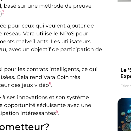
al, basé sur une méthode de preuve
3
)
.
ée pour ceux qui veulent ajouter de
e réseau Vara utilise le NPoS pour
ents malveillants. Les utilisateurs
au, avec un objectif de participation de
pour les contrats intelligents, ce qui
Le 
Exp
isées. Cela rend Vara Coin très
5
eur des jeux vidéo
.
Étien
e à ses innovations et son système
une opportunité séduisante avec une
5
ipation intéressantes
.
prometteur?